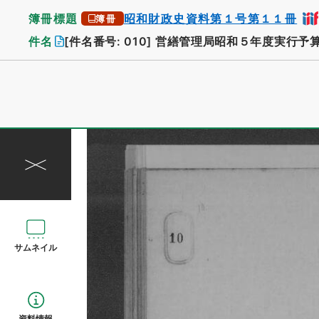
簿冊標題
昭和財政史資料第１号第１１冊
簿冊
件名
[件名番号: 010]
営繕管理局昭和５年度実行予
サムネイル
資料情報