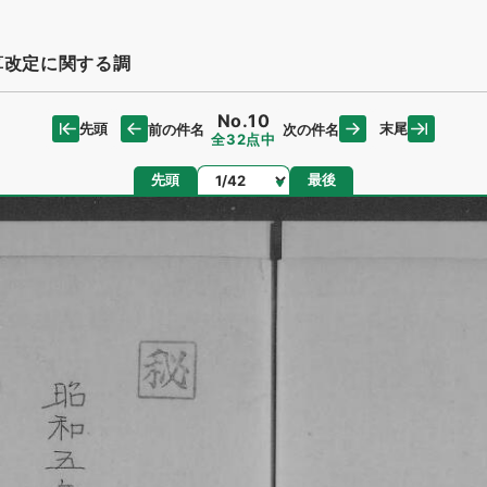
算改定に関する調
No.10
先頭
末尾
前の件名
次の件名
全32点中
ページ
先頭
最後