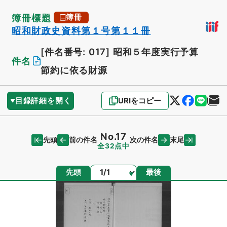
簿冊標題
簿冊
昭和財政史資料第１号第１１冊
[件名番号: 017]
昭和５年度実行予算
件名
節約に依る財源
目録詳細を開く
URIをコピー
No.17
先頭
末尾
前の件名
次の件名
全32点中
ページ
先頭
最後