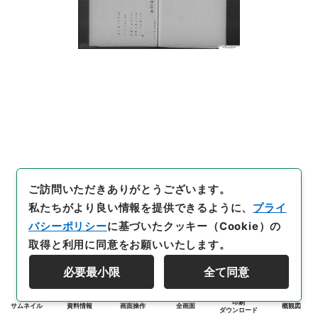
ご訪問いただきありがとうございます。
私たちがより良い情報を提供できるように、
プライ
バシーポリシー
に基づいたクッキー（Cookie）の
取得と利用に同意をお願いいたします。
必要最小限
全て同意
印刷
サムネイル
資料情報
画面操作
全画面
概観図
ダウンロード