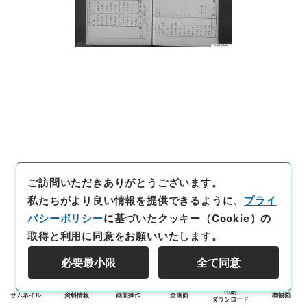
ご訪問いただきありがとうございます。
私たちがより良い情報を提供できるように、
プライ
バシーポリシー
に基づいたクッキー（Cookie）の
取得と利用に同意をお願いいたします。
必要最小限
全て同意
印刷
サムネイル
資料情報
画面操作
全画面
概観図
ダウンロード