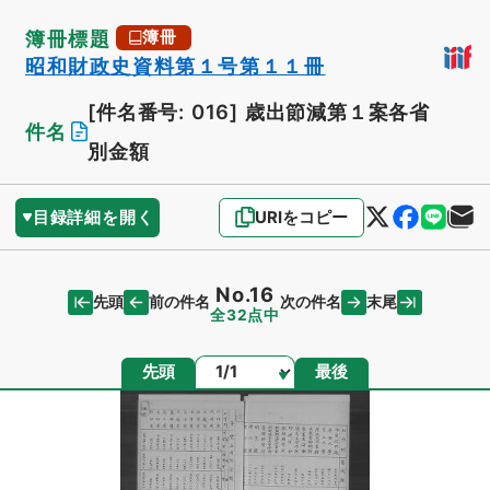
簿冊標題
簿冊
昭和財政史資料第１号第１１冊
[件名番号: 016]
歳出節減第１案各省
件名
別金額
目録詳細を開く
URIをコピー
No.16
先頭
末尾
前の件名
次の件名
全32点中
ページ
先頭
最後