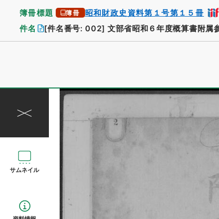
簿冊標題
昭和財政史資料第１号第１５冊
簿冊
件名
[件名番号: 002]
文部省昭和６年度概算書附属
サムネイル
資料情報