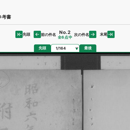
参考書
No.2
先頭
末尾
前の件名
次の件名
全6点中
ページ
先頭
最後