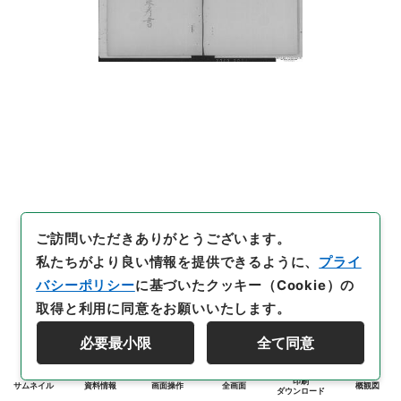
ご訪問いただきありがとうございます。
私たちがより良い情報を提供できるように、
プライ
バシーポリシー
に基づいたクッキー（Cookie）の
取得と利用に同意をお願いいたします。
必要最小限
全て同意
印刷
サムネイル
資料情報
画面操作
全画面
概観図
ダウンロード