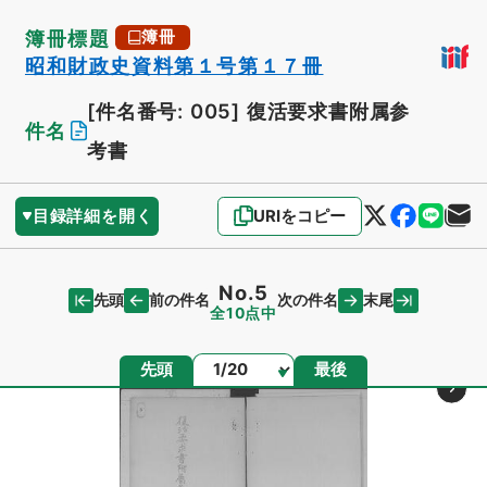
簿冊標題
簿冊
昭和財政史資料第１号第１７冊
[件名番号: 005]
復活要求書附属参
件名
考書
目録詳細を開く
URIをコピー
No.5
先頭
末尾
前の件名
次の件名
全10点中
ページ
先頭
最後