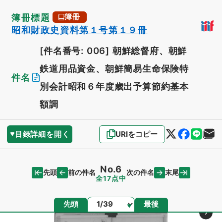
簿冊標題
簿冊
昭和財政史資料第１号第１９冊
[件名番号: 006]
朝鮮総督府、朝鮮
鉄道用品資金、朝鮮簡易生命保険特
件名
別会計昭和６年度歳出予算節約基本
額調
目録詳細を開く
URIをコピー
No.6
先頭
末尾
前の件名
次の件名
全17点中
ページ
先頭
最後