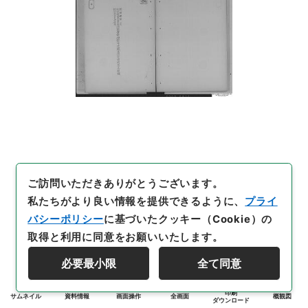
ご訪問いただきありがとうございます。
私たちがより良い情報を提供できるように、
プライ
バシーポリシー
に基づいたクッキー（Cookie）の
取得と利用に同意をお願いいたします。
必要最小限
全て同意
印刷
サムネイル
資料情報
画面操作
全画面
概観図
ダウンロード