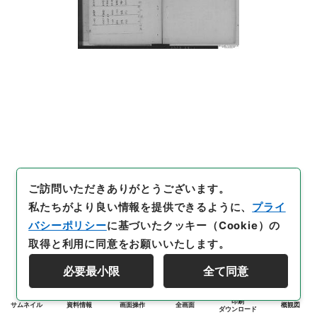
ご訪問いただきありがとうございます。
私たちがより良い情報を提供できるように、
プライ
バシーポリシー
に基づいたクッキー（Cookie）の
取得と利用に同意をお願いいたします。
必要最小限
全て同意
印刷
サムネイル
資料情報
画面操作
全画面
概観図
ダウンロード