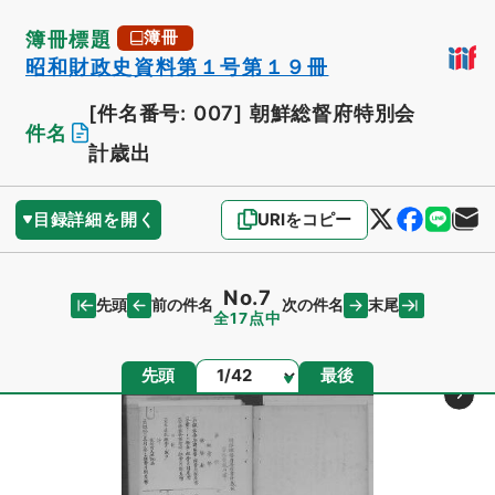
簿冊標題
簿冊
昭和財政史資料第１号第１９冊
[件名番号: 007]
朝鮮総督府特別会
件名
計歳出
目録詳細を開く
URIをコピー
No.7
先頭
末尾
前の件名
次の件名
全17点中
ページ
先頭
最後