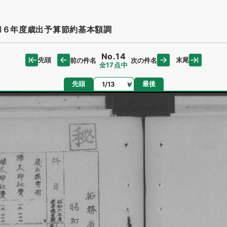
和６年度歳出予算節約基本額調
No.14
先頭
末尾
前の件名
次の件名
全17点中
ページ
先頭
最後