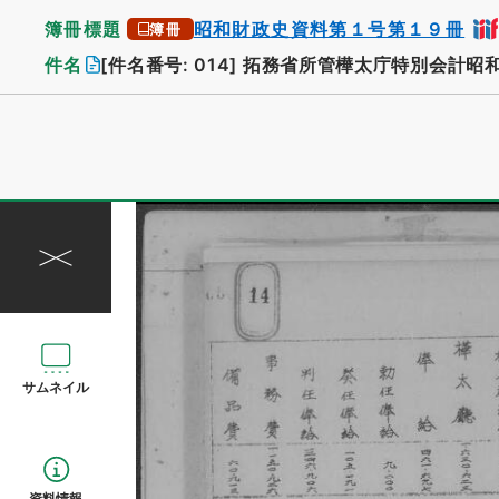
簿冊標題
昭和財政史資料第１号第１９冊
簿冊
件名
[件名番号: 014]
拓務省所管樺太庁特別会計昭
サムネイル
資料情報