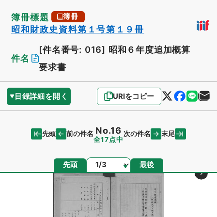
簿冊標題
簿冊
昭和財政史資料第１号第１９冊
[件名番号: 016]
昭和６年度追加概算
件名
要求書
目録詳細を開く
URIをコピー
No.16
先頭
末尾
前の件名
次の件名
全17点中
ページ
先頭
最後