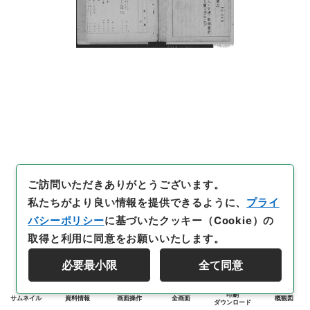
ご訪問いただきありがとうございます。
私たちがより良い情報を提供できるように、
プライ
バシーポリシー
に基づいたクッキー（Cookie）の
取得と利用に同意をお願いいたします。
必要最小限
全て同意
印刷
サムネイル
資料情報
画面操作
全画面
概観図
ダウンロード