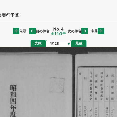
出実行予算
No.4
先頭
末尾
前の件名
次の件名
全14点中
ページ
先頭
最後