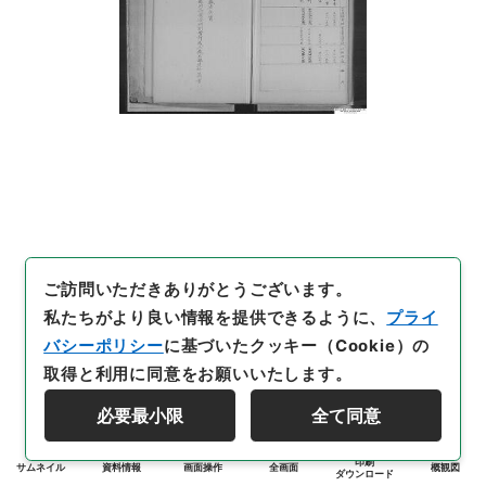
ご訪問いただきありがとうございます。
私たちがより良い情報を提供できるように、
プライ
バシーポリシー
に基づいたクッキー（Cookie）の
取得と利用に同意をお願いいたします。
必要最小限
全て同意
印刷
サムネイル
資料情報
画面操作
全画面
概観図
ダウンロード