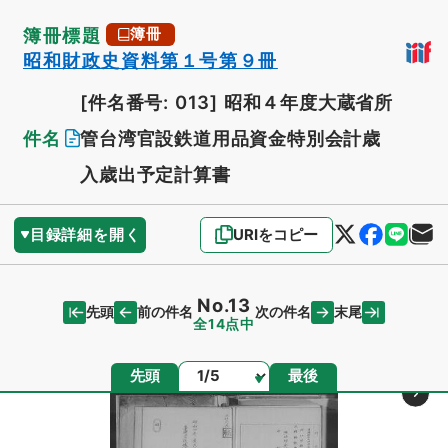
簿冊標題
簿冊
昭和財政史資料第１号第９冊
[件名番号: 013]
昭和４年度大蔵省所
件名
管台湾官設鉄道用品資金特別会計歳
入歳出予定計算書
目録詳細を開く
URIをコピー
No.13
先頭
末尾
前の件名
次の件名
全14点中
ページ
先頭
最後