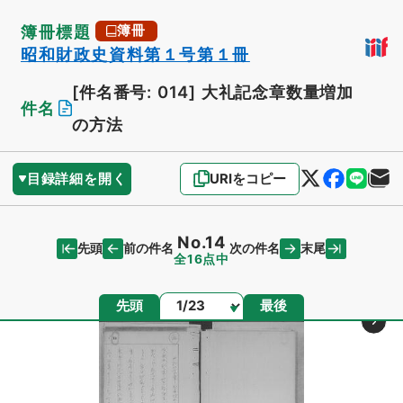
簿冊標題
簿冊
昭和財政史資料第１号第１冊
[件名番号: 014]
大礼記念章数量増加
件名
の方法
目録詳細を開く
URIをコピー
No.14
先頭
末尾
前の件名
次の件名
全16点中
ページ
先頭
最後