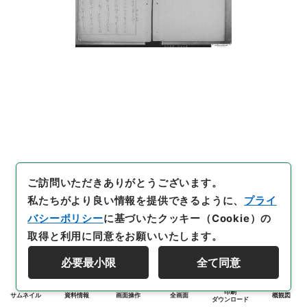
ご訪問いただきありがとうございます。
私たちがより良い情報を提供できるように、
プライ
バシーポリシー
に基づいたクッキー（Cookie）の
取得と利用に同意をお願いいたします。
必要最小限
全て同意
印刷
サムネイル
資料情報
画面操作
全画面
概観図
ダウンロード