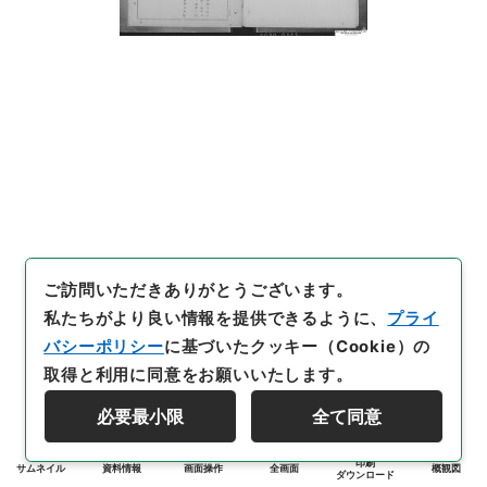
ご訪問いただきありがとうございます。
私たちがより良い情報を提供できるように、
プライ
バシーポリシー
に基づいたクッキー（Cookie）の
取得と利用に同意をお願いいたします。
必要最小限
全て同意
印刷
サムネイル
資料情報
画面操作
全画面
概観図
ダウンロード