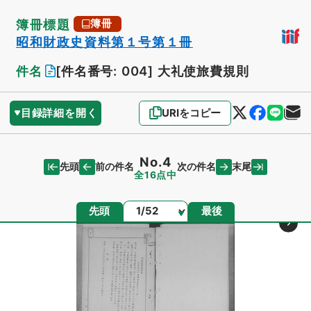
簿冊標題
簿冊
昭和財政史資料第１号第１冊
件名
[件名番号: 004]
大礼使旅費規則
目録詳細を開く
URIをコピー
No.4
先頭
末尾
前の件名
次の件名
全16点中
ページ
先頭
最後