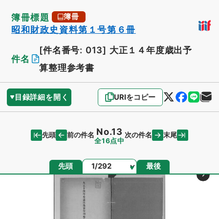
簿冊標題
簿冊
昭和財政史資料第１号第６冊
[件名番号: 013]
大正１４年度歳出予
件名
算整理参考書
目録詳細を開く
URIをコピー
No.13
先頭
末尾
前の件名
次の件名
全16点中
ページ
先頭
最後