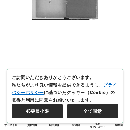
ご訪問いただきありがとうございます。
私たちがより良い情報を提供できるように、
プライ
バシーポリシー
に基づいたクッキー（Cookie）の
取得と利用に同意をお願いいたします。
必要最小限
全て同意
印刷
サムネイル
資料情報
画面操作
全画面
概観図
ダウンロード