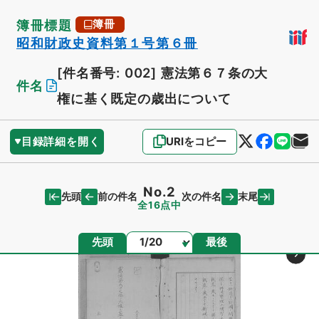
簿冊標題
簿冊
昭和財政史資料第１号第６冊
[件名番号: 002]
憲法第６７条の大
件名
権に基く既定の歳出について
目録詳細を開く
URIをコピー
No.2
先頭
末尾
前の件名
次の件名
全16点中
ページ
先頭
最後