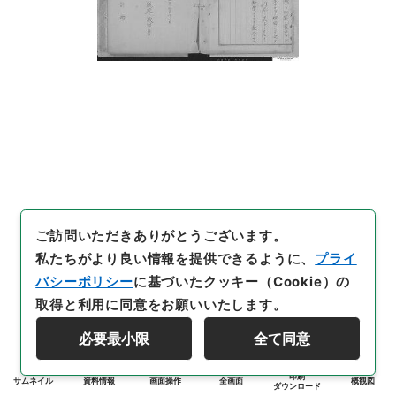
ご訪問いただきありがとうございます。
私たちがより良い情報を提供できるように、
プライ
バシーポリシー
に基づいたクッキー（Cookie）の
取得と利用に同意をお願いいたします。
必要最小限
全て同意
印刷
サムネイル
資料情報
画面操作
全画面
概観図
ダウンロード