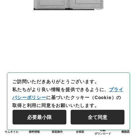
ご訪問いただきありがとうございます。
私たちがより良い情報を提供できるように、
プライ
バシーポリシー
に基づいたクッキー（Cookie）の
取得と利用に同意をお願いいたします。
必要最小限
全て同意
印刷
サムネイル
資料情報
画面操作
全画面
概観図
ダウンロード