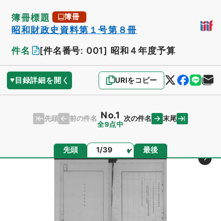
簿冊標題
簿冊
昭和財政史資料第１号第８冊
件名
[件名番号: 001]
昭和４年度予算
目録詳細を開く
URIをコピー
No.1
先頭
末尾
前の件名
次の件名
全9点中
ページ
先頭
最後