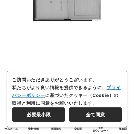
ご訪問いただきありがとうございます。
私たちがより良い情報を提供できるように、
プライ
バシーポリシー
に基づいたクッキー（Cookie）の
取得と利用に同意をお願いいたします。
必要最小限
全て同意
印刷
サムネイル
資料情報
画面操作
全画面
概観図
ダウンロード