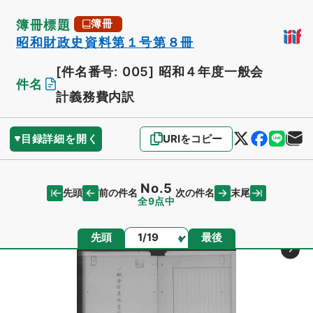
簿冊標題
簿冊
昭和財政史資料第１号第８冊
[件名番号: 005]
昭和４年度一般会
件名
計義務費内訳
目録詳細を開く
URIをコピー
No.5
先頭
末尾
前の件名
次の件名
全9点中
ページ
先頭
最後