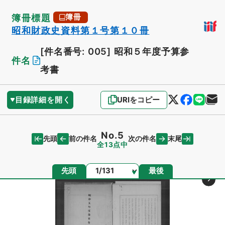
簿冊標題
簿冊
昭和財政史資料第１号第１０冊
[件名番号: 005]
昭和５年度予算参
件名
考書
目録詳細を開く
URIをコピー
No.5
先頭
末尾
前の件名
次の件名
全13点中
ページ
先頭
最後