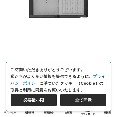
ご訪問いただきありがとうございます。
私たちがより良い情報を提供できるように、
プライ
バシーポリシー
に基づいたクッキー（Cookie）の
取得と利用に同意をお願いいたします。
必要最小限
全て同意
印刷
サムネイル
資料情報
画面操作
全画面
概観図
ダウンロード