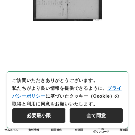
ご訪問いただきありがとうございます。
私たちがより良い情報を提供できるように、
プライ
バシーポリシー
に基づいたクッキー（Cookie）の
取得と利用に同意をお願いいたします。
必要最小限
全て同意
印刷
サムネイル
資料情報
画面操作
全画面
概観図
ダウンロード