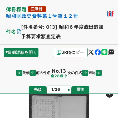
簿冊標題
簿冊
昭和財政史資料第１号第１２冊
[件名番号: 013]
昭和６年度歳出追加
件名
予算要求額査定表
目録詳細を開く
URIをコピー
No.13
先頭
末尾
前の件名
次の件名
全28点中
ページ
先頭
最後