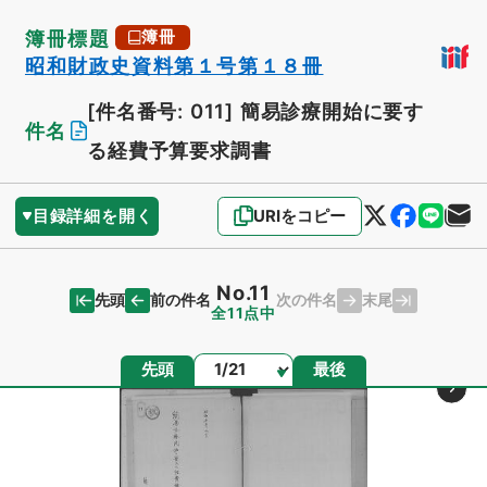
簿冊標題
簿冊
昭和財政史資料第１号第１８冊
[件名番号: 011]
簡易診療開始に要す
件名
る経費予算要求調書
目録詳細を開く
URIをコピー
No.11
先頭
末尾
前の件名
次の件名
全11点中
ページ
先頭
最後