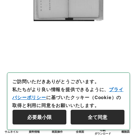
ご訪問いただきありがとうございます。
私たちがより良い情報を提供できるように、
プライ
バシーポリシー
に基づいたクッキー（Cookie）の
取得と利用に同意をお願いいたします。
必要最小限
全て同意
印刷
サムネイル
資料情報
画面操作
全画面
概観図
ダウンロード