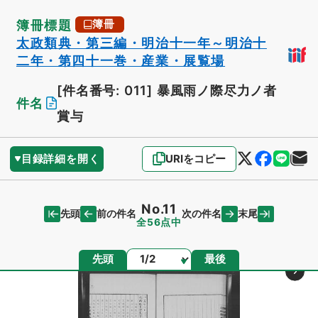
簿冊標題
簿冊
太政類典・第三編・明治十一年～明治十
二年・第四十一巻・産業・展覧場
[件名番号: 011]
暴風雨ノ際尽力ノ者
件名
賞与
目録詳細を開く
URIをコピー
No.11
先頭
末尾
前の件名
次の件名
全56点中
ページ
先頭
最後