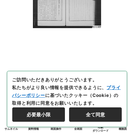
ご訪問いただきありがとうございます。
私たちがより良い情報を提供できるように、
プライ
バシーポリシー
に基づいたクッキー（Cookie）の
取得と利用に同意をお願いいたします。
必要最小限
全て同意
印刷
サムネイル
資料情報
画面操作
全画面
概観図
ダウンロード