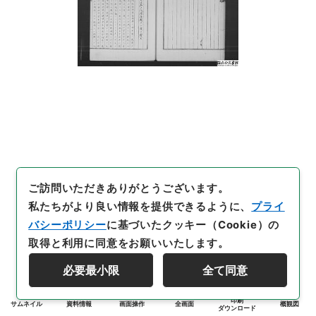
ご訪問いただきありがとうございます。
私たちがより良い情報を提供できるように、
プライ
バシーポリシー
に基づいたクッキー（Cookie）の
取得と利用に同意をお願いいたします。
必要最小限
全て同意
印刷
サムネイル
資料情報
画面操作
全画面
概観図
ダウンロード