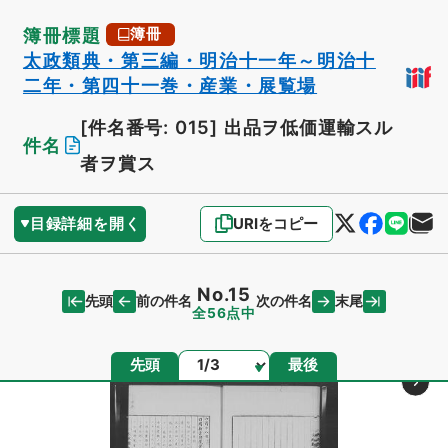
簿冊標題
簿冊
太政類典・第三編・明治十一年～明治十
二年・第四十一巻・産業・展覧場
[件名番号: 015]
出品ヲ低価運輸スル
件名
者ヲ賞ス
目録詳細を開く
URIをコピー
No.15
先頭
末尾
前の件名
次の件名
全56点中
ページ
先頭
最後