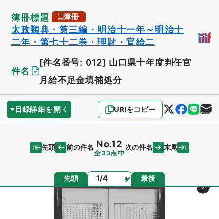
簿冊標題
簿冊
太政類典・第三編・明治十一年～明治十
二年・第七十二巻・理財・官給二
[件名番号: 012]
山口県十年度判任官
件名
月給不足金填補処分
目録詳細を開く
URIをコピー
No.12
先頭
末尾
前の件名
次の件名
全33点中
ページ
先頭
最後