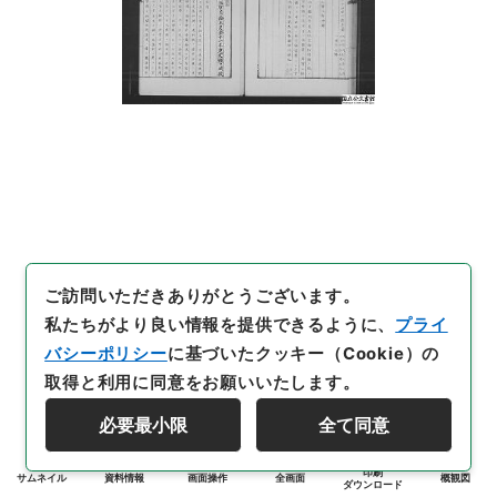
ご訪問いただきありがとうございます。
私たちがより良い情報を提供できるように、
プライ
バシーポリシー
に基づいたクッキー（Cookie）の
取得と利用に同意をお願いいたします。
必要最小限
全て同意
印刷
サムネイル
資料情報
画面操作
全画面
概観図
ダウンロード