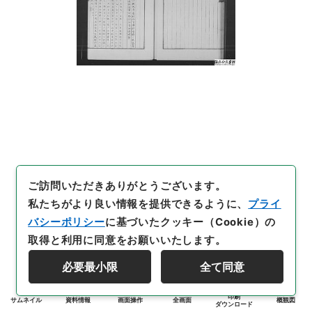
ご訪問いただきありがとうございます。
私たちがより良い情報を提供できるように、
プライ
バシーポリシー
に基づいたクッキー（Cookie）の
取得と利用に同意をお願いいたします。
必要最小限
全て同意
印刷
サムネイル
資料情報
画面操作
全画面
概観図
ダウンロード