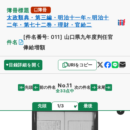
簿冊標題
簿冊
太政類典・第三編・明治十一年～明治十
二年・第七十二巻・理財・官給二
[件名番号: 011]
山口県九年度判任官
件名
俸給増額
目録詳細を開く
URIをコピー
No.11
先頭
末尾
前の件名
次の件名
全33点中
ページ
先頭
最後