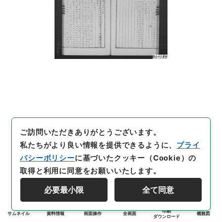
ご訪問いただきありがとうございます。
私たちがより良い情報を提供できるように、
プライ
バシーポリシー
に基づいたクッキー（Cookie）の
取得と利用に同意をお願いいたします。
必要最小限
全て同意
印刷
サムネイル
資料情報
画面操作
全画面
概観図
ダウンロード