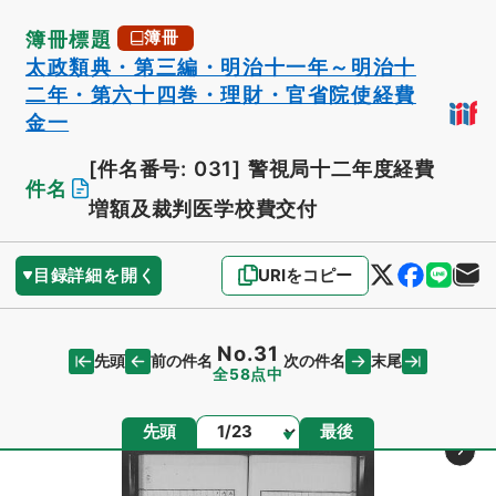
簿冊標題
簿冊
太政類典・第三編・明治十一年～明治十
二年・第六十四巻・理財・官省院使経費
金一
[件名番号: 031]
警視局十二年度経費
件名
増額及裁判医学校費交付
目録詳細を開く
URIをコピー
No.31
先頭
末尾
前の件名
次の件名
全58点中
ページ
先頭
最後