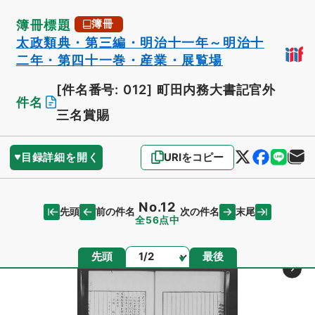
簿冊標題
簿冊
太政類典・第三編・明治十一年～明治十
二年・第四十一巻・産業・展覧場
[件名番号: 012]
町田内務大書記官外
件名
三名賞賜
目録詳細を開く
URIをコピー
No.12
先頭
末尾
前の件名
次の件名
全56点中
ページ
先頭
最後