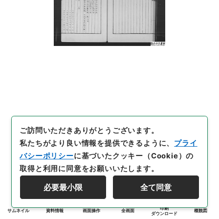
ご訪問いただきありがとうございます。
私たちがより良い情報を提供できるように、
プライ
バシーポリシー
に基づいたクッキー（Cookie）の
取得と利用に同意をお願いいたします。
必要最小限
全て同意
印刷
サムネイル
資料情報
画面操作
全画面
概観図
ダウンロード