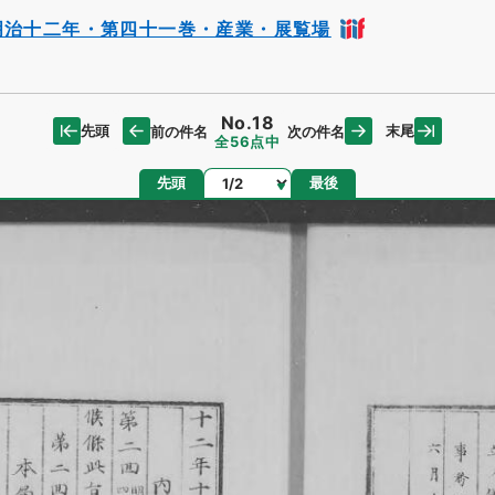
明治十二年・第四十一巻・産業・展覧場
No.18
先頭
末尾
前の件名
次の件名
全56点中
ページ
先頭
最後