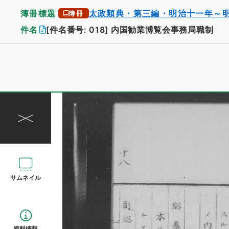
簿冊標題
太政類典・第三編・明治十一年～
簿冊
件名
[件名番号: 018]
内国勧業博覧会事務局職制
サムネイル
資料情報