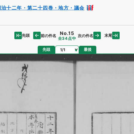
明治十二年・第二十四巻・地方・議会
No.15
先頭
末尾
前の件名
次の件名
全34点中
ページ
先頭
最後