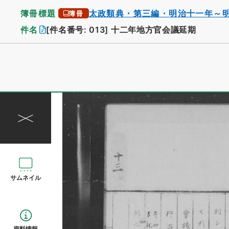
簿冊標題
太政類典・第三編・明治十一年～
簿冊
件名
[件名番号: 013]
十二年地方官会議延期
サムネイル
資料情報