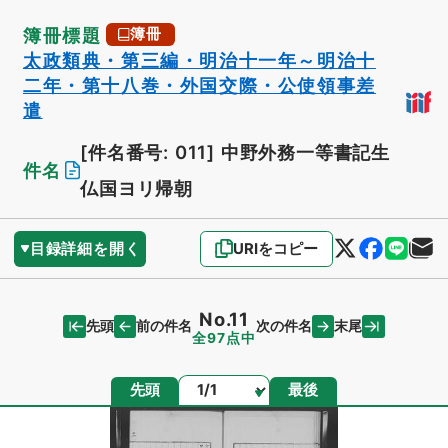
簿冊標題
簿冊
太政類典・第三編・明治十一年～明治十
二年・第十八巻・外国交際・公使領事差
遣
[件名番号: 011]
中野外務一等書記生
件名
仏国ヨリ帰朝
目録詳細を開く
URIをコピー
No.11
先頭
末尾
前の件名
次の件名
全97点中
ページ
先頭
最後