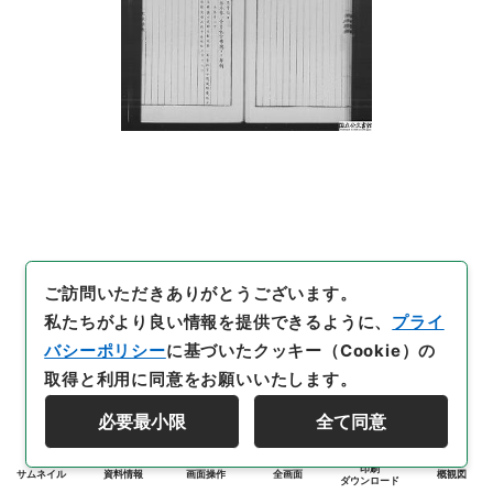
ご訪問いただきありがとうございます。
私たちがより良い情報を提供できるように、
プライ
バシーポリシー
に基づいたクッキー（Cookie）の
取得と利用に同意をお願いいたします。
必要最小限
全て同意
印刷
サムネイル
資料情報
画面操作
全画面
概観図
ダウンロード