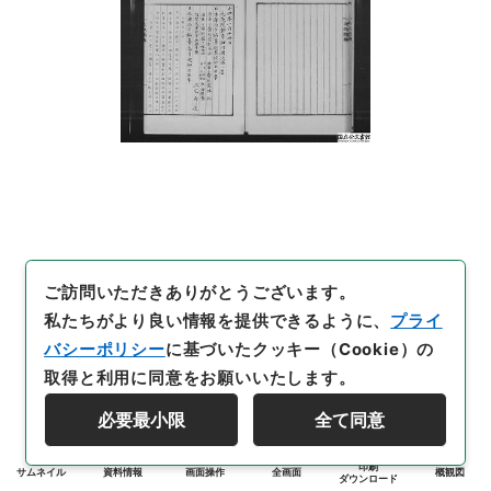
ご訪問いただきありがとうございます。
私たちがより良い情報を提供できるように、
プライ
バシーポリシー
に基づいたクッキー（Cookie）の
取得と利用に同意をお願いいたします。
必要最小限
全て同意
印刷
サムネイル
資料情報
画面操作
全画面
概観図
ダウンロード