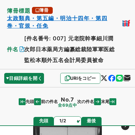
簿冊標題
簿冊
太政類典・第五編・明治十四年・第四
巻・官規・任免
[件名番号: 007]
元老院幹事細川潤
件名
次郎日本薬局方編纂総裁陸軍軍医総
監松本順外五名会計局委員被命
目録詳細を開く
URIをコピー
No.7
先頭
末尾
前の件名
次の件名
全69点中
ページ
先頭
最後