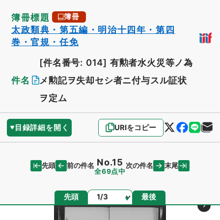
簿冊標題
簿冊
太政類典・第五編・明治十四年・第四
巻・官規・任免
[件名番号: 014]
有勲者水火災等ノ為
件名
メ勲記ヲ失却セシ者ニ付与スル証状
ヲ定ム
目録詳細を開く
URIをコピー
No.15
先頭
末尾
前の件名
次の件名
全69点中
ページ
先頭
最後