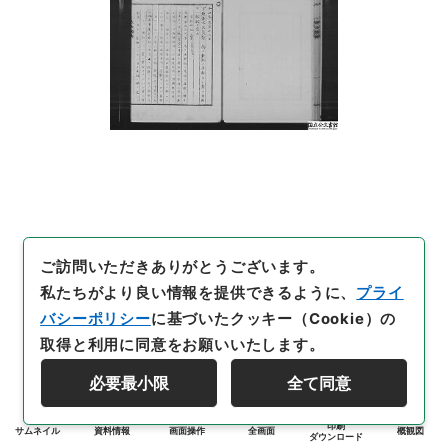
ご訪問いただきありがとうございます。
私たちがより良い情報を提供できるように、
プライ
バシーポリシー
に基づいたクッキー（Cookie）の
取得と利用に同意をお願いいたします。
必要最小限
全て同意
印刷
サムネイル
資料情報
画面操作
全画面
概観図
ダウンロード