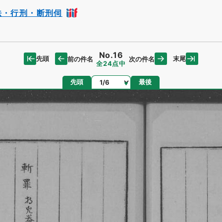
法・行刑・断刑伺
No.16
先頭
末尾
前の件名
次の件名
全24点中
ページ
先頭
最後