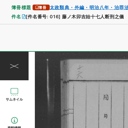
簿冊標題
太政類典・外編・明治八年・治罪
簿冊
件名
[件名番号: 016]
藤ノ木卯吉始十七人断刑之儀
サムネイル
資料情報