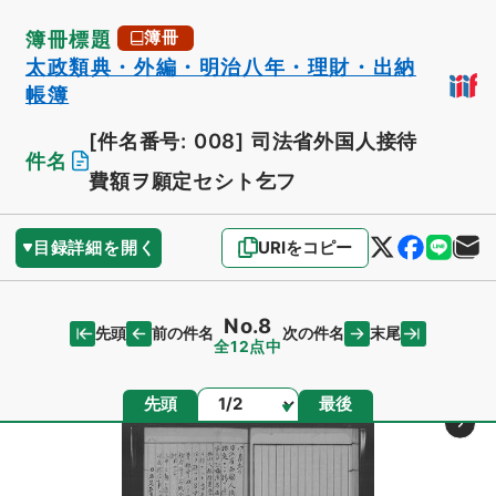
簿冊標題
簿冊
太政類典・外編・明治八年・理財・出納
帳簿
[件名番号: 008]
司法省外国人接待
件名
費額ヲ願定セシト乞フ
目録詳細を開く
URIをコピー
No.8
先頭
末尾
前の件名
次の件名
全12点中
ページ
先頭
最後