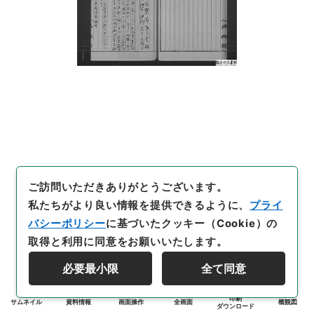
ご訪問いただきありがとうございます。
私たちがより良い情報を提供できるように、
プライ
バシーポリシー
に基づいたクッキー（Cookie）の
取得と利用に同意をお願いいたします。
必要最小限
全て同意
印刷
サムネイル
資料情報
画面操作
全画面
概観図
ダウンロード