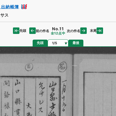
・出納帳簿
允サス
No.11
先頭
末尾
前の件名
次の件名
全12点中
ページ
先頭
最後