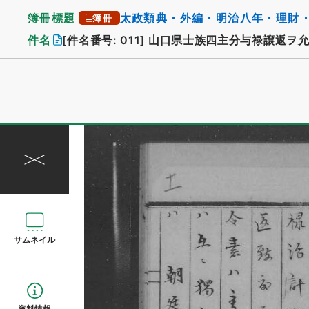
簿冊標題
太政類典・外編・明治八年・理財
簿冊
件名
[件名番号: 011]
山口県士族四主分与禄譲返ヲ
サムネイル
資料情報