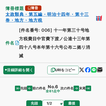
簿冊標題
簿冊
太政類典・第五編・明治十四年・第十三
巻・地方・地方税
[件名番号: 006]
十一年第三十号地
方税費目中官費下渡ノ公達十三年第
件名
四十八号本年第十六号公布ニ拠リ消
滅
目録詳細を開く
URIをコピー
No.6
先頭
末尾
前の件名
次の件名
全61点中
ページ
先頭
最後