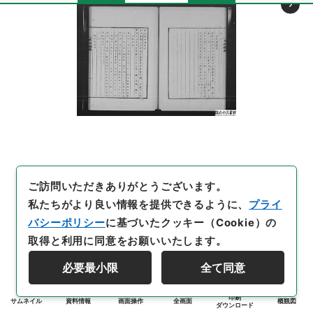
ご訪問いただきありがとうございます。
私たちがより良い情報を提供できるように、
プライ
バシーポリシー
に基づいたクッキー（Cookie）の
取得と利用に同意をお願いいたします。
必要最小限
全て同意
印刷
サムネイル
資料情報
画面操作
全画面
概観図
ダウンロード