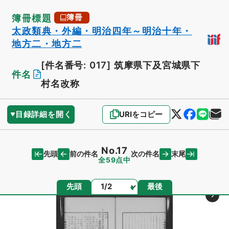
簿冊標題
簿冊
太政類典・外編・明治四年～明治十年・
地方二・地方二
[件名番号: 017]
筑摩県下及宮城県下
件名
村名改称
目録詳細を開く
URIをコピー
No.17
先頭
末尾
前の件名
次の件名
全59点中
ページ
先頭
最後