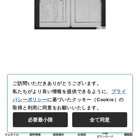
ご訪問いただきありがとうございます。
私たちがより良い情報を提供できるように、
プライ
バシーポリシー
に基づいたクッキー（Cookie）の
取得と利用に同意をお願いいたします。
必要最小限
全て同意
印刷
サムネイル
資料情報
画面操作
全画面
概観図
ダウンロード