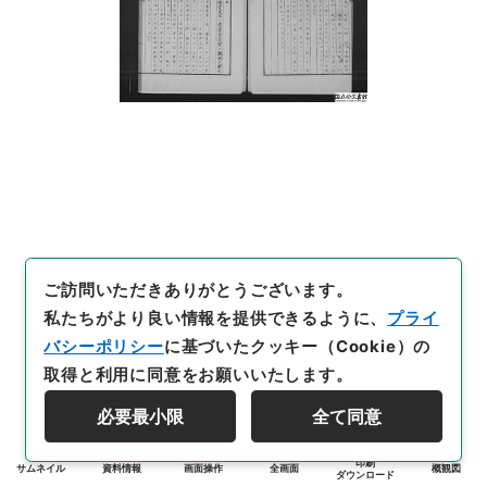
ご訪問いただきありがとうございます。
私たちがより良い情報を提供できるように、
プライ
バシーポリシー
に基づいたクッキー（Cookie）の
取得と利用に同意をお願いいたします。
必要最小限
全て同意
印刷
サムネイル
資料情報
画面操作
全画面
概観図
ダウンロード