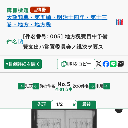
簿冊標題
簿冊
太政類典・第五編・明治十四年・第十三
巻・地方・地方税
[件名番号: 005]
地方税費目中予備
件名
費支出ハ常置委員会ノ議決ヲ要ス
目録詳細を開く
URIをコピー
No.5
先頭
末尾
前の件名
次の件名
全61点中
ページ
先頭
最後