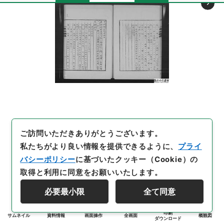
ご訪問いただきありがとうございます。
私たちがより良い情報を提供できるように、
プライ
バシーポリシー
に基づいたクッキー（Cookie）の
取得と利用に同意をお願いいたします。
必要最小限
全て同意
印刷
サムネイル
資料情報
画面操作
全画面
概観図
ダウンロード