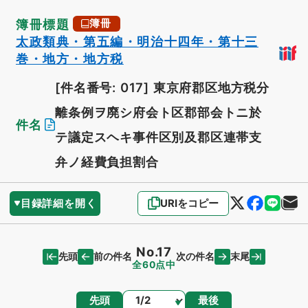
簿冊標題
簿冊
太政類典・第五編・明治十四年・第十三
巻・地方・地方税
[件名番号: 017]
東京府郡区地方税分
離条例ヲ廃シ府会ト区郡部会トニ於
件名
テ議定スヘキ事件区別及郡区連帯支
弁ノ経費負担割合
目録詳細を開く
URIをコピー
No.17
先頭
末尾
前の件名
次の件名
全60点中
ページ
先頭
最後