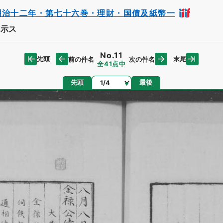
明治十二年・第七十六巻・理財・国債及紙幣一
ヘ示ス
No.11
先頭
末尾
前の件名
次の件名
全41点中
ページ
先頭
最後