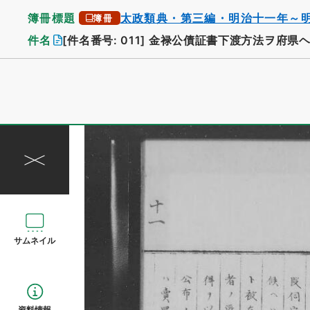
簿冊標題
太政類典・第三編・明治十一年～
簿冊
件名
[件名番号: 011]
金禄公債証書下渡方法ヲ府県
サムネイル
資料情報