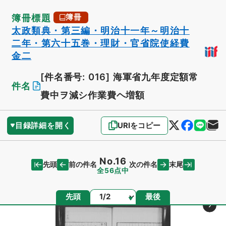
簿冊標題
簿冊
太政類典・第三編・明治十一年～明治十
二年・第六十五巻・理財・官省院使経費
金二
[件名番号: 016]
海軍省九年度定額常
件名
費中ヲ減シ作業費ヘ増額
目録詳細を開く
URIをコピー
No.16
先頭
末尾
前の件名
次の件名
全56点中
ページ
先頭
最後