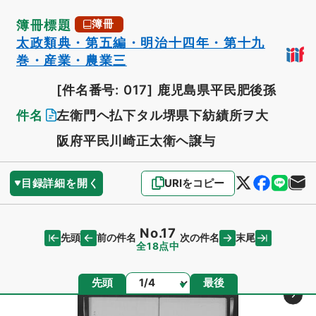
簿冊標題
簿冊
太政類典・第五編・明治十四年・第十九
巻・産業・農業三
[件名番号: 017]
鹿児島県平民肥後孫
件名
左衛門ヘ払下タル堺県下紡績所ヲ大
阪府平民川崎正太衛ヘ譲与
目録詳細を開く
URIをコピー
No.17
先頭
末尾
前の件名
次の件名
全18点中
ページ
先頭
最後