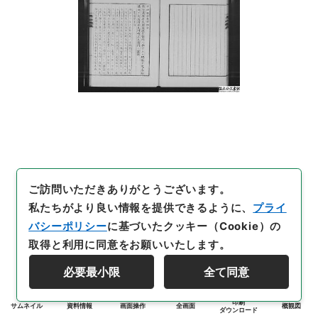
ご訪問いただきありがとうございます。
私たちがより良い情報を提供できるように、
プライ
バシーポリシー
に基づいたクッキー（Cookie）の
取得と利用に同意をお願いいたします。
必要最小限
全て同意
印刷
サムネイル
資料情報
画面操作
全画面
概観図
ダウンロード