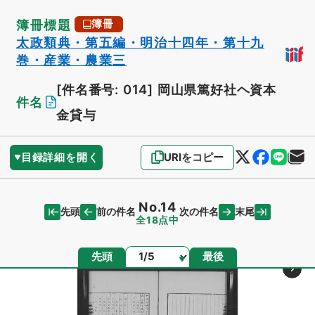
簿冊標題
簿冊
太政類典・第五編・明治十四年・第十九
巻・産業・農業三
[件名番号: 014]
岡山県篤好社ヘ資本
件名
金貸与
目録詳細を開く
URIをコピー
No.14
先頭
末尾
前の件名
次の件名
全18点中
ページ
先頭
最後