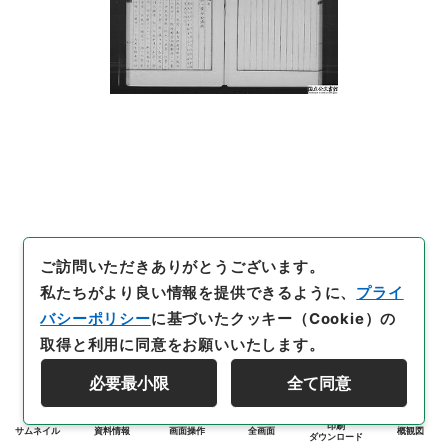
ご訪問いただきありがとうございます。
私たちがより良い情報を提供できるように、
プライ
バシーポリシー
に基づいたクッキー（Cookie）の
取得と利用に同意をお願いいたします。
必要最小限
全て同意
印刷
サムネイル
資料情報
画面操作
全画面
概観図
ダウンロード