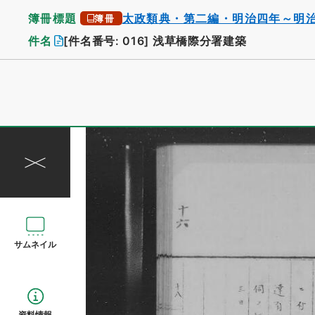
簿冊標題
太政類典・第二編・明治四年～明
簿冊
件名
[件名番号: 016]
浅草橋際分署建築
サムネイル
資料情報