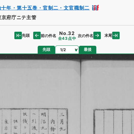
治十年・第十五巻・官制二・文官職制二
東京府庁ニテ主管
No.32
先頭
末尾
前の件名
次の件名
全43点中
ページ
先頭
最後