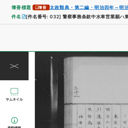
簿冊標題
太政類典・第二編・明治四年～明
簿冊
件名
[件名番号: 032]
警察事務条款中水車営業願ハ
サムネイル
資料情報