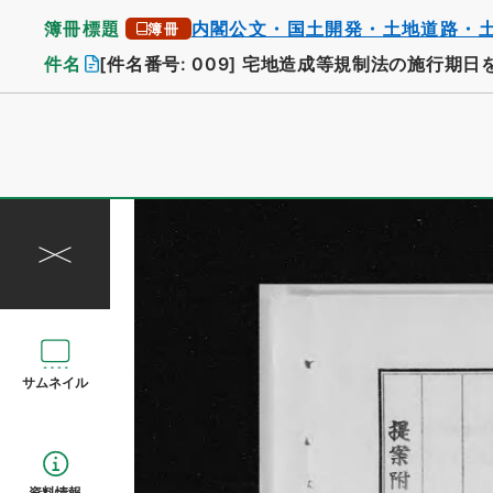
簿冊標題
内閣公文・国土開発・土地道路・
簿冊
件名
[件名番号: 009]
宅地造成等規制法の施行期日
サムネイル
資料情報