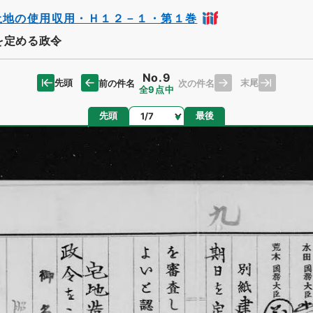
土地の使用収用・Ｈ１２－１・第１巻
を定める政令
No.9
先頭
末尾
前の件名
次の件名
全9点中
ページ
先頭
最後