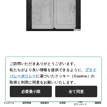
ご訪問いただきありがとうございます。
私たちがより良い情報を提供できるように、
プライ
バシーポリシー
に基づいたクッキー（Cookie）の
取得と利用に同意をお願いいたします。
必要最小限
全て同意
印刷
サムネイル
資料情報
画面操作
全画面
概観図
ダウンロード