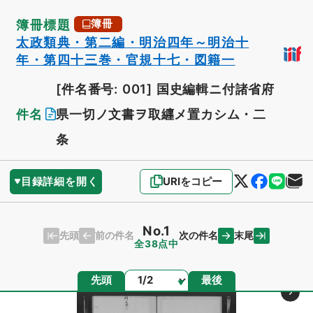
簿冊標題
簿冊
太政類典・第二編・明治四年～明治十
年・第四十三巻・官規十七・図籍一
[件名番号: 001]
国史編輯ニ付諸省府
件名
県一切ノ文書ヲ取纒メ置カシム・二
条
目録詳細を開く
URIをコピー
No.1
先頭
末尾
前の件名
次の件名
全38点中
ページ
先頭
最後