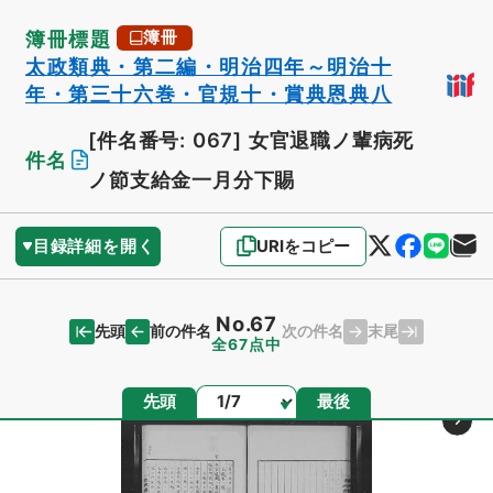
簿冊標題
簿冊
太政類典・第二編・明治四年～明治十
年・第三十六巻・官規十・賞典恩典八
[件名番号: 067]
女官退職ノ輩病死
件名
ノ節支給金一月分下賜
目録詳細を開く
URIをコピー
No.67
先頭
末尾
前の件名
次の件名
全67点中
ページ
先頭
最後