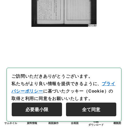
ご訪問いただきありがとうございます。
私たちがより良い情報を提供できるように、
プライ
バシーポリシー
に基づいたクッキー（Cookie）の
取得と利用に同意をお願いいたします。
必要最小限
全て同意
印刷
サムネイル
資料情報
画面操作
全画面
概観図
ダウンロード