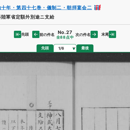
治十年・第四十七巻・儀制二・朝拝宴会二
料陸軍省定額外別途ニ支給
No.27
先頭
末尾
前の件名
次の件名
全88点中
ページ
先頭
最後