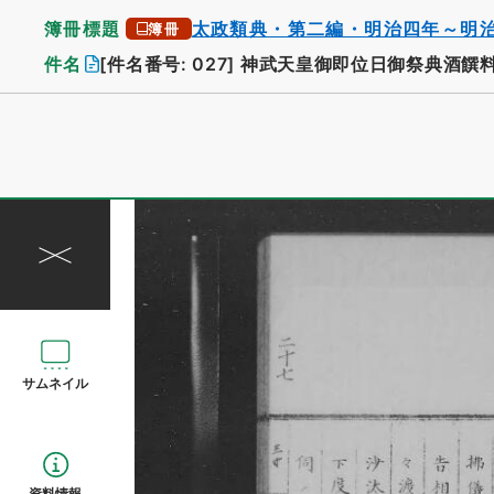
簿冊標題
太政類典・第二編・明治四年～明
簿冊
件名
[件名番号: 027]
神武天皇御即位日御祭典酒饌
サムネイル
資料情報