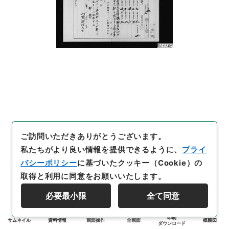
ご訪問いただきありがとうございます。
私たちがより良い情報を提供できるように、
プライ
バシーポリシー
に基づいたクッキー（Cookie）の
取得と利用に同意をお願いいたします。
必要最小限
全て同意
印刷
サムネイル
資料情報
画面操作
全画面
概観図
ダウンロード