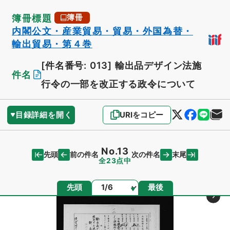
簿冊標題
簿冊
内閣公文・産業貿易・貿易・外国為替・
輸出貿易・第４巻
[件名番号: 013]
輸出品デザイン法施
件名
行令の一部を改正する政令について
目録詳細を開く
URIをコピー
No.13
先頭
末尾
前の件名
次の件名
全23点中
ページ
先頭
最後