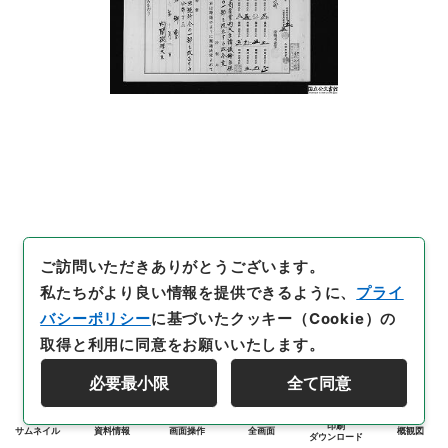
ご訪問いただきありがとうございます。
私たちがより良い情報を提供できるように、
プライ
バシーポリシー
に基づいたクッキー（Cookie）の
取得と利用に同意をお願いいたします。
必要最小限
全て同意
印刷
サムネイル
資料情報
画面操作
全画面
概観図
ダウンロード