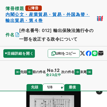
簿冊標題
簿冊
内閣公文・産業貿易・貿易・外国為替・
輸出貿易・第４巻
[件名番号: 012]
輸出保険法施行令の
件名
一部を改正する政令について
目録詳細を開く
URIをコピー
No.12
先頭
末尾
前の件名
次の件名
全23点中
ページ
先頭
最後